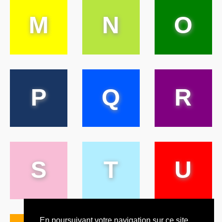
M
N
O
P
Q
R
S
T
U
En poursuivant votre navigation sur ce site,