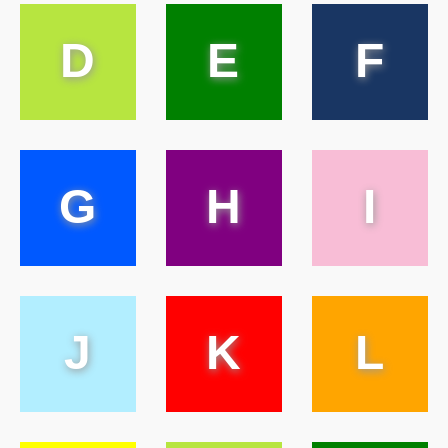
D
E
F
G
H
I
J
K
L